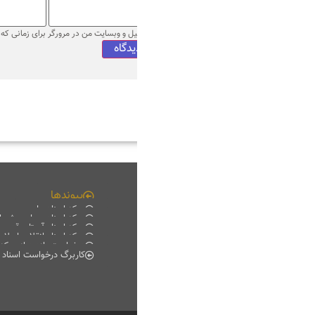
میل و وبسایت من در مرورگر برای زمانی که دوباره دیدگاهی می‌نویسم.
پیوندها
چند رسانه ای
مرکز اسناد ملی
فیلم خانه
مرکز اسناد مجلس شورای اسلامی
دانلود
مرکز اسناد آستان قدس رضوی
موبایل
مرکز اسناد انقلاب اسلامی
پادکست
درخواست بازدید از مرکز اسناد
گزارش تصویری
کاربرگ درخواست اسناد