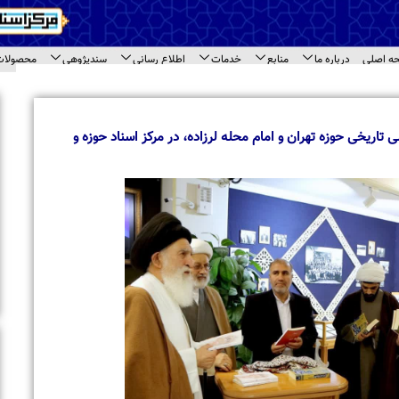
اع رسانی
سندپژوهی
محصولات
ارتباط با ما
ای سند
اخبار برگزیده
بازدید معاونت امور بین الملل جامعه المصطفی 
مختلف مرکز اسناد حوزه
 مرکز اسناد حوزه و
بازدید طلاب مدرسه علمیه « نورالرضا (ع) » مشهد 
اسناد حوزه
تجلیل از حجت‌الاسلام والمسلمین حاج شیخ محم
حاشیه نشست مراکز اسنادی قم
برگزاری نشست تخصصی مراکز اسنادی و آرشیوی 
بازدید استاد محمود خالقی از مرکز اسناد حوزه و 