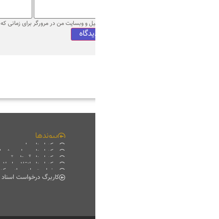
میل و وبسایت من در مرورگر برای زمانی که دوباره دیدگاهی می‌نویسم.
پیوندها
چند رسانه ای
مرکز اسناد ملی
فیلم خانه
مرکز اسناد مجلس شورای اسلامی
دانلود
مرکز اسناد آستان قدس رضوی
موبایل
مرکز اسناد انقلاب اسلامی
پادکست
درخواست بازدید از مرکز اسناد
گزارش تصویری
کاربرگ درخواست اسناد