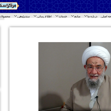
اع رسانی
سندپژوهی
محصولات
ارتباط با ما
ای سند
اخبار برگزیده
بازدید معاونت امور بین الملل جامعه المصطفی 
مختلف مرکز اسناد حوزه
بازدید طلاب مدرسه علمیه « نورالرضا (ع) » مشهد 
اسناد حوزه
تجلیل از حجت‌الاسلام والمسلمین حاج شیخ محم
حاشیه نشست مراکز اسنادی قم
برگزاری نشست تخصصی مراکز اسنادی و آرشیوی 
بازدید استاد محمود خالقی از مرکز اسناد حوزه و 