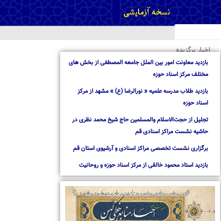
خبار برگزیده
ازدید معاونت امور بین الملل جامعه المصطفی از بخش های
ختلف مرکز اسناد حوزه
ازدید طلاب مدرسه علمیه « نورالرضا (ع) » مشهد از مرکز
سناد حوزه
جلیل از حجت‌الاسلام والمسلمین حاج شیخ محمد نظری در
اشیه نشست مراکز اسنادی قم
رگزاری نشست تخصصی مراکز اسنادی و آرشیوی استان قم
ازدید استاد محمود خالقی از مرکز اسناد حوزه و روحانیت