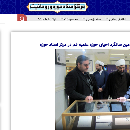
اع رسانی
سندپژوهی
محصولات
ارتباط با ما
ای سند
ا
ب
م
گرد احیای حوزه علمیه قم در مرکز اسناد حوزه
ب
ا
ت
ح
ب
ب