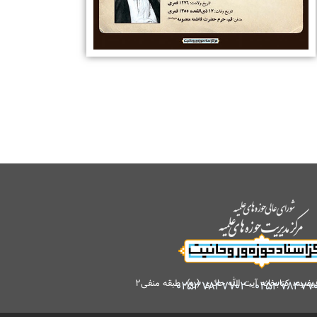
کتابخانه آیت الله حائری (ره)، طبقه منفی۲
۰۲۵۳۷۸۴۷۷۰۲
-
۰۲۵۳۷۸۴