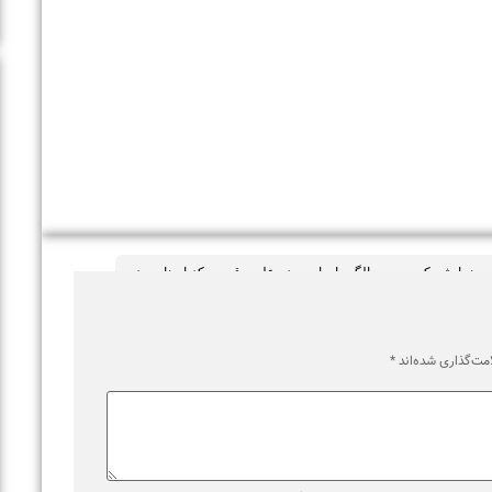
یش یکصدمین سالگرد احیای حوزه علمیه قم
,
مرکز اسناد حوزه
اری شده‌اند
*