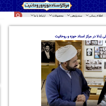
اع رسانی
سندپژوهی
محصولات
ارتباط با ما
ای سند
ا
ب
م
 در مرکز اسناد حوزه و روحانیت
ب
ا
ت
ح
ب
ب