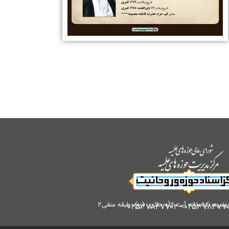
کتابخانه آیت الله حائری (ره)، طبقه منفی۲
۰۲۵۳۷۸۴۷۷۰۲
-
۰۲۵۳۷۸۴