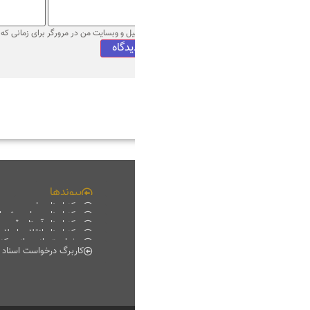
میل و وبسایت من در مرورگر برای زمانی که دوباره دیدگاهی می‌نویسم.
پیوندها
چند رسانه ای
مرکز اسناد ملی
فیلم خانه
مرکز اسناد مجلس شورای اسلامی
دانلود
مرکز اسناد آستان قدس رضوی
موبایل
مرکز اسناد انقلاب اسلامی
پادکست
درخواست بازدید از مرکز اسناد
گزارش تصویری
کاربرگ درخواست اسناد