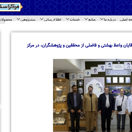
اع رسانی
سندپژوهی
محصولات
ارتباط با ما
ای سند
اخبار برگزیده
بازدید معاونت امور بین الملل جامعه المصطفی 
مختلف مرکز اسناد حوزه
وهشگران، در مرکز
بازدید طلاب مدرسه علمیه « نورالرضا (ع) » مشهد 
اسناد حوزه
تجلیل از حجت‌الاسلام والمسلمین حاج شیخ محم
حاشیه نشست مراکز اسنادی قم
برگزاری نشست تخصصی مراکز اسنادی و آرشیوی 
بازدید استاد محمود خالقی از مرکز اسناد حوزه و 