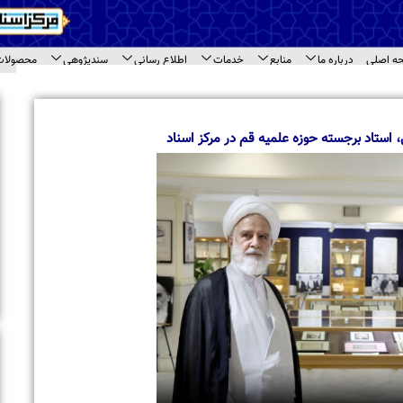
اع رسانی
سندپژوهی
محصولات
ارتباط با ما
ای سند
اخبار برگزیده
بازدید معاونت امور بین الملل جامعه المصطفی 
مختلف مرکز اسناد حوزه
د
بازدید طلاب مدرسه علمیه « نورالرضا (ع) » مشهد 
اسناد حوزه
تجلیل از حجت‌الاسلام والمسلمین حاج شیخ محم
حاشیه نشست مراکز اسنادی قم
برگزاری نشست تخصصی مراکز اسنادی و آرشیوی 
بازدید استاد محمود خالقی از مرکز اسناد حوزه و 