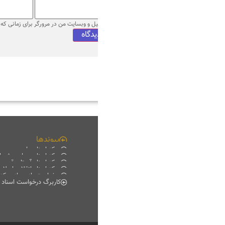
میل و وبسایت من در مرورگر برای زمانی که دوباره دیدگاهی می‌نویسم.
پیوندها
چند رسانه ای
مرکز اسناد ملی
فیلم خانه
مرکز اسناد مجلس شورای اسلامی
دانلود
مرکز اسناد آستان قدس رضوی
موبایل
مرکز اسناد انقلاب اسلامی
پادکست
درخواست بازدید از مرکز اسناد
گزارش تصویری
کاربرگ درخواست اسناد