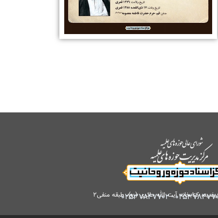
کتابخانه آیت الله حائری (ره)، طبقه منفی۲
۰۲۵۳۷۸۴۷۷۰۲
-
۰۲۵۳۷۸۴