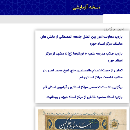
خبار برگزیده
ازدید معاونت امور بین الملل جامعه المصطفی از بخش های
ختلف مرکز اسناد حوزه
ازدید طلاب مدرسه علمیه « نورالرضا (ع) » مشهد از مرکز
سناد حوزه
جلیل از حجت‌الاسلام والمسلمین حاج شیخ محمد نظری در
اشیه نشست مراکز اسنادی قم
رگزاری نشست تخصصی مراکز اسنادی و آرشیوی استان قم
ازدید استاد محمود خالقی از مرکز اسناد حوزه و روحانیت