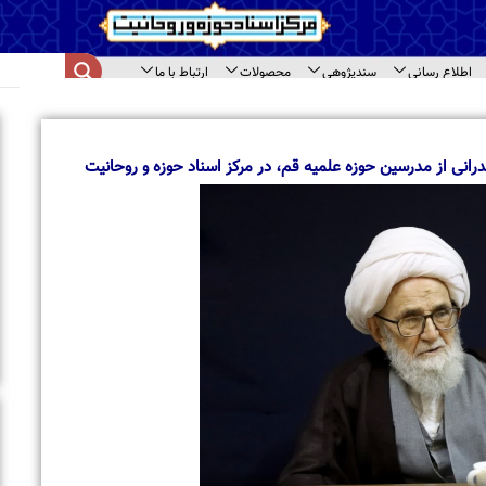
اع رسانی
سندپژوهی
محصولات
ارتباط با ما
ای سند
ا
ب
م
 از مدرسین حوزه علمیه قم، در مرکز اسناد حوزه و روحانیت
ب
ا
ت
ح
ب
ب