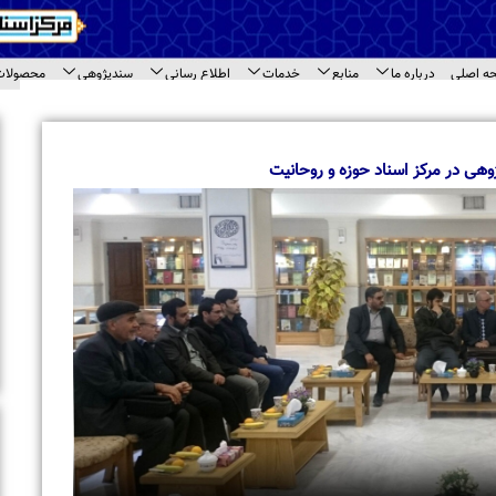
اع رسانی
سندپژوهی
محصولات
ارتباط با ما
ای سند
اخبار برگزیده
بازدید معاونت امور بین الملل جامعه المصطفی 
مختلف مرکز اسناد حوزه
بازدید طلاب مدرسه علمیه « نورالرضا (ع) » مشهد 
اسناد حوزه
تجلیل از حجت‌الاسلام والمسلمین حاج شیخ محم
حاشیه نشست مراکز اسنادی قم
برگزاری نشست تخصصی مراکز اسنادی و آرشیوی 
بازدید استاد محمود خالقی از مرکز اسناد حوزه و 