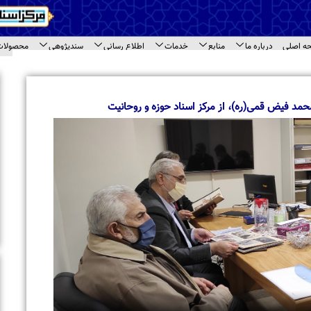
اع رسانی
سندپژوهی
محصولات
ارتباط با ما
ای سند
اخبار برگزیده
بازدید معاونت امور بین الملل جامعه المصطفی 
مختلف مرکز اسناد حوزه
وحانیت
بازدید طلاب مدرسه علمیه « نورالرضا (ع) » مشهد 
اسناد حوزه
تجلیل از حجت‌الاسلام والمسلمین حاج شیخ محم
حاشیه نشست مراکز اسنادی قم
برگزاری نشست تخصصی مراکز اسنادی و آرشیوی 
بازدید استاد محمود خالقی از مرکز اسناد حوزه و 