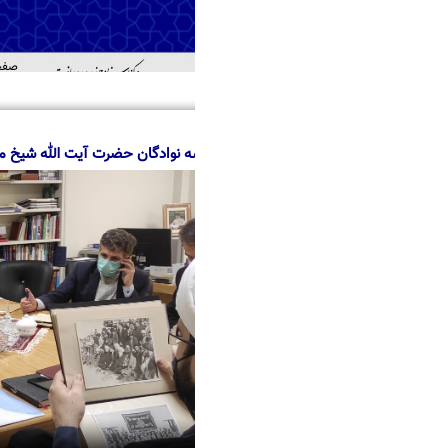
صفحه اصلی
درباره ما
منابع
خدمات
اطل
اهد
سه نوادگان حضرت آیت الله شیخ محمد فیض قمی(ره)، از مرکز اسناد حوزه و ر