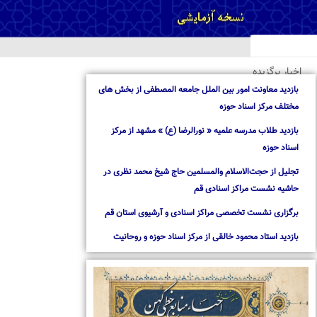
خبار برگزیده
ازدید معاونت امور بین الملل جامعه المصطفی از بخش های
ختلف مرکز اسناد حوزه
ازدید طلاب مدرسه علمیه « نورالرضا (ع) » مشهد از مرکز
سناد حوزه
جلیل از حجت‌الاسلام والمسلمین حاج شیخ محمد نظری در
اشیه نشست مراکز اسنادی قم
رگزاری نشست تخصصی مراکز اسنادی و آرشیوی استان قم
ازدید استاد محمود خالقی از مرکز اسناد حوزه و روحانیت