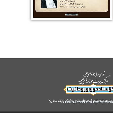
کتابخانه آیت الله حائری (ره)، طبقه منفی۲
۰۲۵۳۷۸۴۷۷۰۲
-
۰۲۵۳۷۸۴