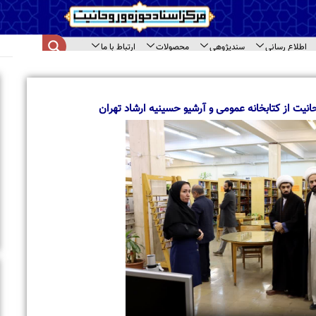
اع رسانی
سندپژوهی
محصولات
ارتباط با ما
ای سند
ا
ب
م
ت از کتابخانه عمومی و آرشیو حسینیه ارشاد تهران
ب
ا
ت
ح
ب
ب