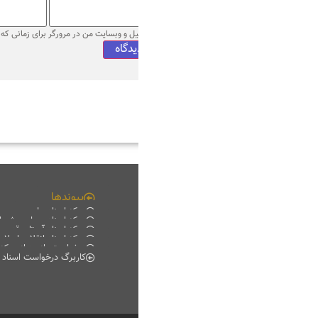
میل و وبسایت من در مرورگر برای زمانی که دوباره دیدگاهی می‌نویسم.
پیوندها
چند رسانه ای
مرکز اسناد ملی
فیلم خانه
مرکز اسناد مجلس شورای اسلامی
دانلود
مرکز اسناد آستان قدس رضوی
موبایل
مرکز اسناد انقلاب اسلامی
پادکست
درخواست بازدید از مرکز اسناد
گزارش تصویری
کاربرگ درخواست اسناد