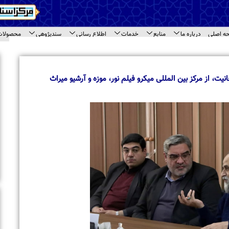
اع رسانی
سندپژوهی
محصولات
ارتباط با ما
ای سند
اخبار برگزیده
بازدید معاونت امور بین الملل جامعه المصطفی 
مختلف مرکز اسناد حوزه
زه و آرشیو میراث
بازدید طلاب مدرسه علمیه « نورالرضا (ع) » مشهد 
اسناد حوزه
تجلیل از حجت‌الاسلام والمسلمین حاج شیخ محم
حاشیه نشست مراکز اسنادی قم
برگزاری نشست تخصصی مراکز اسنادی و آرشیوی 
بازدید استاد محمود خالقی از مرکز اسناد حوزه و 