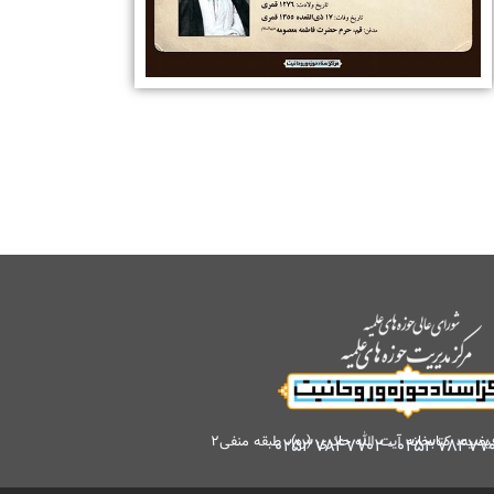
کتابخانه آیت الله حائری (ره)، طبقه منفی۲
۰۲۵۳۷۸۴۷۷۰۲
-
۰۲۵۳۷۸۴