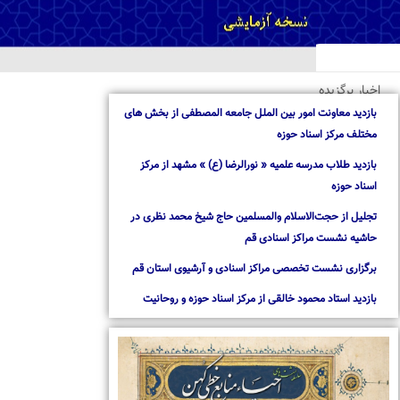
خبار برگزیده
ازدید معاونت امور بین الملل جامعه المصطفی از بخش های
ختلف مرکز اسناد حوزه
ازدید طلاب مدرسه علمیه « نورالرضا (ع) » مشهد از مرکز
سناد حوزه
جلیل از حجت‌الاسلام والمسلمین حاج شیخ محمد نظری در
اشیه نشست مراکز اسنادی قم
رگزاری نشست تخصصی مراکز اسنادی و آرشیوی استان قم
ازدید استاد محمود خالقی از مرکز اسناد حوزه و روحانیت