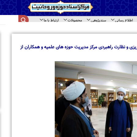
اع رسانی
سندپژوهی
محصولات
ارتباط با ما
ای سند
ا
ب
م
ی و نظارت راهبردی مرکز مدیریت حوزه های علمیه و همکاران از
ب
ا
ت
ح
ب
ب