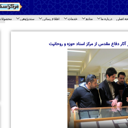
اع رسانی
سندپژوهی
محصولات
ارتباط با ما
ای سند
اخبار برگزیده
بازدید معاونت امور بین الملل جامعه المصطفی 
مختلف مرکز اسناد حوزه
نیت
بازدید طلاب مدرسه علمیه « نورالرضا (ع) » مشهد 
اسناد حوزه
تجلیل از حجت‌الاسلام والمسلمین حاج شیخ محم
حاشیه نشست مراکز اسنادی قم
برگزاری نشست تخصصی مراکز اسنادی و آرشیوی 
بازدید استاد محمود خالقی از مرکز اسناد حوزه و 