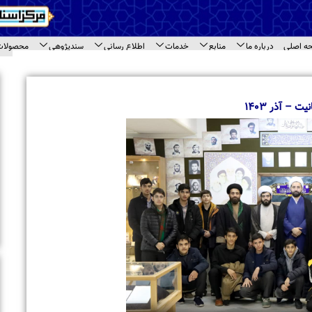
اع رسانی
سندپژوهی
محصولات
ارتباط با ما
ای سند
اخبار برگزیده
بازدید معاونت امور بین الملل جامعه المصطفی 
مختلف مرکز اسناد حوزه
بازدید طلاب مدرسه علمیه « نورالرضا (ع) » مشهد 
اسناد حوزه
تجلیل از حجت‌الاسلام والمسلمین حاج شیخ محم
حاشیه نشست مراکز اسنادی قم
برگزاری نشست تخصصی مراکز اسنادی و آرشیوی 
بازدید استاد محمود خالقی از مرکز اسناد حوزه و 