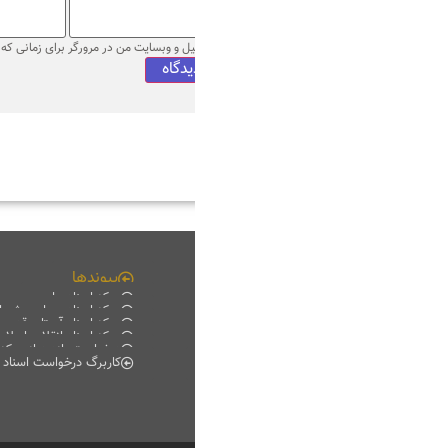
میل و وبسایت من در مرورگر برای زمانی که دوباره دیدگاهی می‌نویسم.
پیوندها
چند رسانه ای
مرکز اسناد ملی
فیلم خانه
مرکز اسناد مجلس شورای اسلامی
دانلود
مرکز اسناد آستان قدس رضوی
موبایل
مرکز اسناد انقلاب اسلامی
پادکست
درخواست بازدید از مرکز اسناد
گزارش تصویری
کاربرگ درخواست اسناد