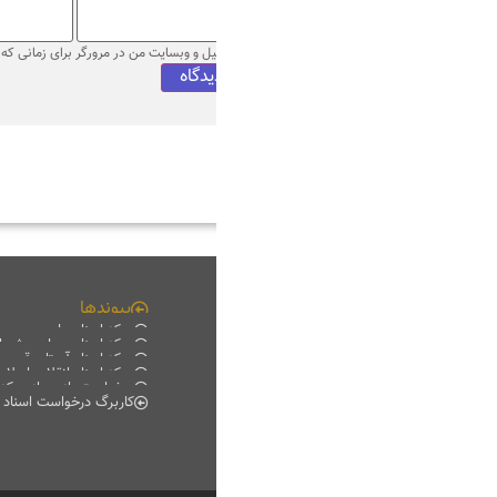
میل و وبسایت من در مرورگر برای زمانی که دوباره دیدگاهی می‌نویسم.
پیوندها
چند رسانه ای
مرکز اسناد ملی
فیلم خانه
مرکز اسناد مجلس شورای اسلامی
دانلود
مرکز اسناد آستان قدس رضوی
موبایل
مرکز اسناد انقلاب اسلامی
پادکست
درخواست بازدید از مرکز اسناد
گزارش تصویری
کاربرگ درخواست اسناد