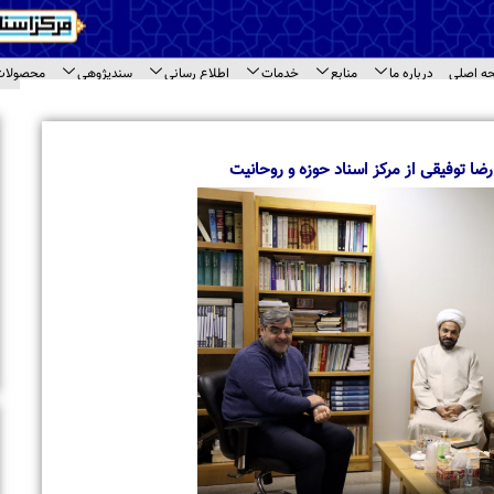
اع رسانی
سندپژوهی
محصولات
ارتباط با ما
ای سند
اخبار برگزیده
بازدید معاونت امور بین الملل جامعه المصطفی 
مختلف مرکز اسناد حوزه
بازدید طلاب مدرسه علمیه « نورالرضا (ع) » مشهد 
اسناد حوزه
تجلیل از حجت‌الاسلام والمسلمین حاج شیخ محم
حاشیه نشست مراکز اسنادی قم
برگزاری نشست تخصصی مراکز اسنادی و آرشیوی 
بازدید استاد محمود خالقی از مرکز اسناد حوزه و 