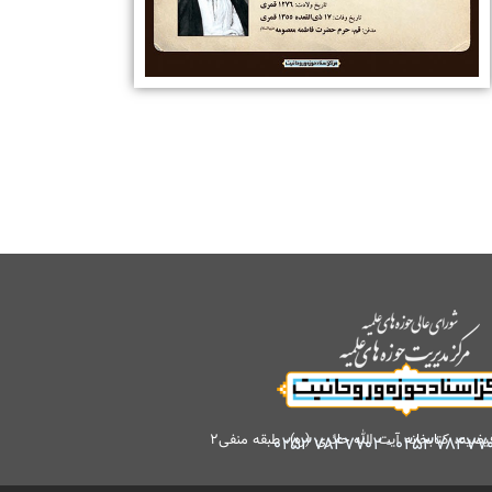
کتابخانه آیت الله حائری (ره)، طبقه منفی۲
۰۲۵۳۷۸۴۷۷۰۲
-
۰۲۵۳۷۸۴