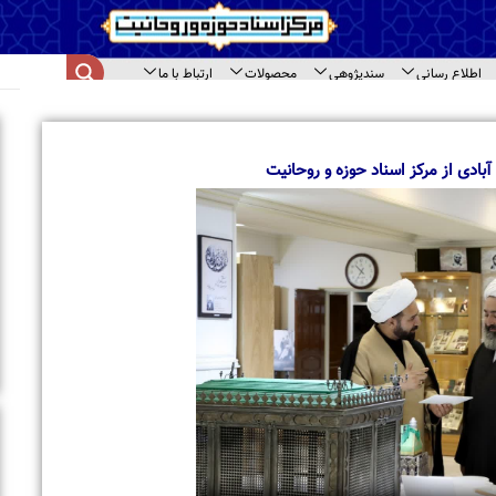
اع رسانی
سندپژوهی
محصولات
ارتباط با ما
ای سند
ا
ب
م
از مرکز اسناد حوزه و روحانیت
ب
ا
ت
ح
ب
ب