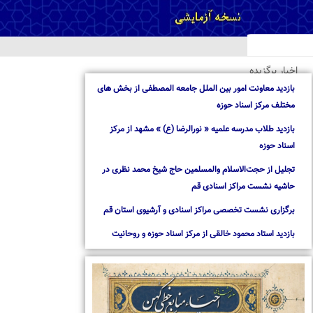
خبار برگزیده
ازدید معاونت امور بین الملل جامعه المصطفی از بخش های
ختلف مرکز اسناد حوزه
ازدید طلاب مدرسه علمیه « نورالرضا (ع) » مشهد از مرکز
سناد حوزه
جلیل از حجت‌الاسلام والمسلمین حاج شیخ محمد نظری در
اشیه نشست مراکز اسنادی قم
رگزاری نشست تخصصی مراکز اسنادی و آرشیوی استان قم
ازدید استاد محمود خالقی از مرکز اسناد حوزه و روحانیت