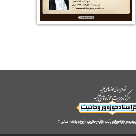
کتابخانه آیت الله حائری (ره)، طبقه منفی۲
۰۲۵۳۷۸۴۷۷۰۲
-
۰۲۵۳۷۸۴