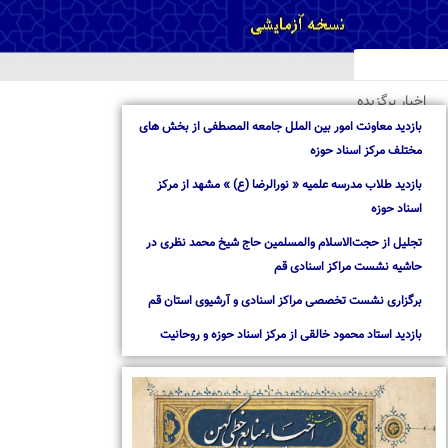
خبار برگزیده
ازدید معاونت امور بین الملل جامعه المصطفی از بخش های
ختلف مرکز اسناد حوزه
ازدید طلاب مدرسه علمیه « نورالرضا (ع) » مشهد از مرکز
سناد حوزه
جلیل از حجت‌الاسلام والمسلمین حاج شیخ محمد نظری در
اشیه نشست مراکز اسنادی قم
رگزاری نشست تخصصی مراکز اسنادی و آرشیوی استان قم
ازدید استاد محمود خالقی از مرکز اسناد حوزه و روحانیت