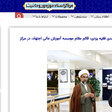
اع رسانی
سندپژوهی
محصولات
ارتباط با ما
ای سند
ا
ب
م
قیه یزدی، قائم مقام موسسه آموزش عالی اجتهاد، در مرکز
ب
ا
ت
ح
ب
ب