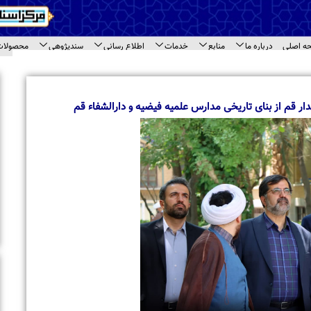
اع رسانی
سندپژوهی
محصولات
ارتباط با ما
ای سند
اخبار برگزیده
بازدید معاونت امور بین الملل جامعه المصطفی 
مختلف مرکز اسناد حوزه
و دارالشفاء قم
بازدید طلاب مدرسه علمیه « نورالرضا (ع) » مشهد 
اسناد حوزه
تجلیل از حجت‌الاسلام والمسلمین حاج شیخ محم
حاشیه نشست مراکز اسنادی قم
برگزاری نشست تخصصی مراکز اسنادی و آرشیوی 
بازدید استاد محمود خالقی از مرکز اسناد حوزه و 