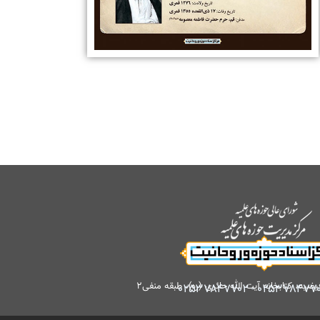
کتابخانه آیت الله حائری (ره)، طبقه منفی۲
۰۲۵۳۷۸۴۷۷۰۲
-
۰۲۵۳۷۸۴