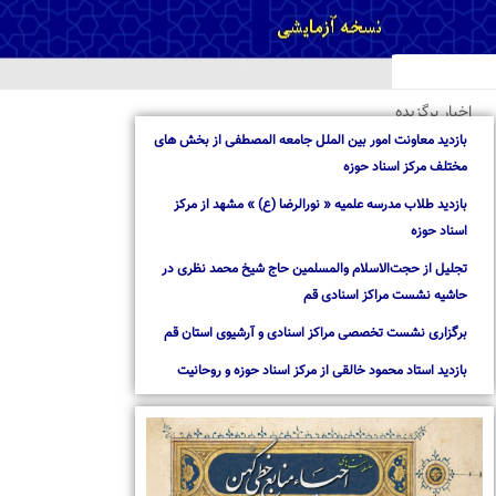
خبار برگزیده
ازدید معاونت امور بین الملل جامعه المصطفی از بخش های
ختلف مرکز اسناد حوزه
ازدید طلاب مدرسه علمیه « نورالرضا (ع) » مشهد از مرکز
سناد حوزه
جلیل از حجت‌الاسلام والمسلمین حاج شیخ محمد نظری در
اشیه نشست مراکز اسنادی قم
رگزاری نشست تخصصی مراکز اسنادی و آرشیوی استان قم
ازدید استاد محمود خالقی از مرکز اسناد حوزه و روحانیت