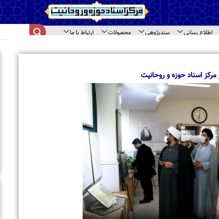
اع رسانی
سندپژوهی
محصولات
ارتباط با ما
ای سند
ا
ب
م
 اسناد حوزه و روحانیت
ب
ا
ت
ح
ب
ب