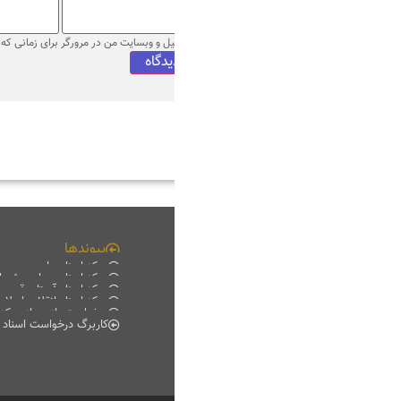
میل و وبسایت من در مرورگر برای زمانی که دوباره دیدگاهی می‌نویسم.
پیوندها
چند رسانه ای
مرکز اسناد ملی
فیلم خانه
مرکز اسناد مجلس شورای اسلامی
دانلود
مرکز اسناد آستان قدس رضوی
موبایل
مرکز اسناد انقلاب اسلامی
پادکست
درخواست بازدید از مرکز اسناد
گزارش تصویری
کاربرگ درخواست اسناد