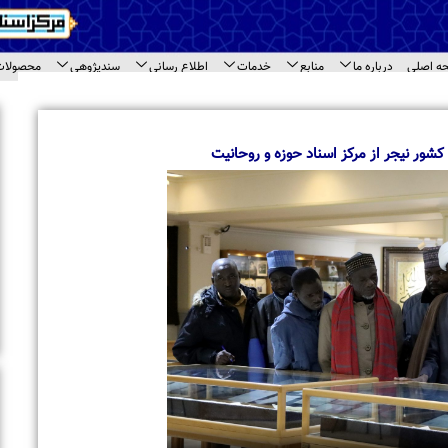
اع رسانی
سندپژوهی
محصولات
ارتباط با ما
ای سند
اخبار برگزیده
بازدید معاونت امور بین الملل جامعه المصطفی 
مختلف مرکز اسناد حوزه
بازدید طلاب مدرسه علمیه « نورالرضا (ع) » مشهد 
اسناد حوزه
تجلیل از حجت‌الاسلام والمسلمین حاج شیخ محم
حاشیه نشست مراکز اسنادی قم
برگزاری نشست تخصصی مراکز اسنادی و آرشیوی 
بازدید استاد محمود خالقی از مرکز اسناد حوزه و 