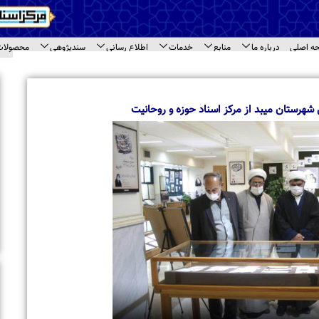
اع رسانی
سندپژوهی
محصولات
ارتباط با ما
ای سند
اخبار برگزیده
بازدید معاونت امور بین الملل جامعه المصطفی 
مختلف مرکز اسناد حوزه
ت
بازدید طلاب مدرسه علمیه « نورالرضا (ع) » مشهد 
اسناد حوزه
تجلیل از حجت‌الاسلام والمسلمین حاج شیخ محم
حاشیه نشست مراکز اسنادی قم
برگزاری نشست تخصصی مراکز اسنادی و آرشیوی 
بازدید استاد محمود خالقی از مرکز اسناد حوزه و 