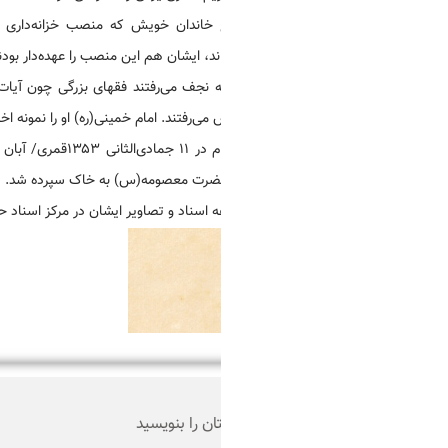
ع خاندان خویش که منصب خزانه‌داری نفائس، ضریح و حرم حضرت معصومه(
اند، ایشان هم این منصب را عهده‌دار بودند تا بدانجا که یکی از القاب مشهورشان «
 نجف می‌رفتند فقهای بزرگی چون آیات عظام؛ سید ابوالحسن اصفهانی و میرزا 
می‌رفتند. امام خمینی(ره) او را نمونه اخلاق دانسته است.
سرانجام در ۱۱ جمادی‌الثانی ۱۳۵۳قمری/ آبان ماه ۱۳۱۳شمسی 
ضرت معصومه(س) به خاک سپرده شد.
 اسناد و تصاویر ایشان در مرکز اسناد حوزه و روحانیت نگه‌داری می‌شود.
ان را بنویسید