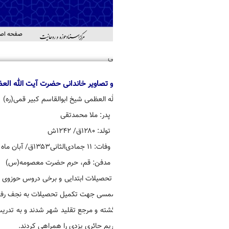
صفحه اصلی
درباره ما
منابع
خدمات
اطل
اهد
ی
و تصاویر خاندانی حضرت آیت الله العظمی شیخ ابوالقاسم کبیر قمی(ره)
له العظمی شیخ ابوالقاسم کبیر قمی(ره)
پدر: ملا محمدتقی
تولد: ۱۲۸۰ق/ ۱۲۴۲ش
وفات: ۱۱ جمادی‌الثانی۱۳۵۳ق/ آبان ماه ۱۳۱۳ش
مدفن: قم،‌ حرم حضرت معصومه(س)
گشته و مرجع تقلید شهر شدند و به تدریس و تالیف پرداختند. در تأسیس حوزه علم
ریم حائری یزدی را همراهی کردند.