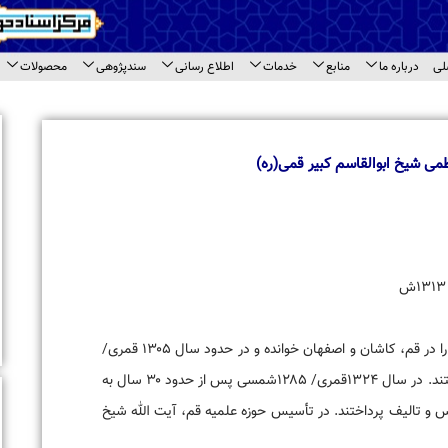
اع رسانی
سندپژوهی
محصولات
ارتباط با ما
ای سند
اخبار برگزیده
بازدید معاونت امور بین الملل جامعه المص
های مختلف مرکز اسناد حوزه
بازدید طلاب مدرسه علمیه « نورالرضا (ع) » 
اسناد حوزه
تجلیل از حجت‌الاسلام والمسلمین حاج شیخ
حاشیه نشست مراکز اسنادی قم
برگزاری نشست تخصصی مراکز اسنادی و آرش
بازدید استاد محمود خالقی از مرکز اسناد حوز
ایشان تحصیلات ابتدایی و برخی دروس حوزوی را در قم، کاشان و اصفهان خوانده و در حدود سال ۱۳۰۵ قمری/
۱۲۶۶شمسی جهت تکمیل تحصیلات به نجف رفتند. در سال ۱۳۲۴قمری/ ۱۲۸۵شمسی پس از حدود ۳۰ سال به
یه قم، آیت الله شیخ