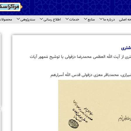
اع رسانی
سندپژوهی
محصولات
ارتباط با ما
ای سند
اخبار برگزیده
بازدید معاونت امور بین الملل جامعه المصطفی ا
های مختلف مرکز اسناد حوزه
شیح مَمهور آیات
بازدید طلاب مدرسه علمیه « نورالرضا (ع) » مشهد ا
اسناد حوزه
تجلیل از حجت‌الاسلام والمسلمین حاج شیخ محمد
رهم
حاشیه نشست مراکز اسنادی قم
برگزاری نشست تخصصی مراکز اسنادی و آرشیوی ا
بازدید استاد محمود خالقی از مرکز اسناد حوزه و ر